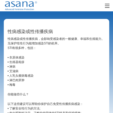
首页
阿莎娜女人
性病感染或性传播疾病
阿莎娜女孩
性病感染或性传播疾病，会影响受感染者的一般健康、幸福和生殖能力。
无保护性性行为能增加感染STI的机率。
STI有很多种，包括：
零售网点
• 衣原体感染
时尚生活
• 生殖器疱疹
• 淋病
社区
• 艾滋病
• 人乳头瘤病毒感染
• 淋巴肉芽肿
FAQ
• 梅毒
你能做些什么？
以下这些建议可以帮助你保护自己免受性传播疾病感染：
• 了解安全性行为的方法;