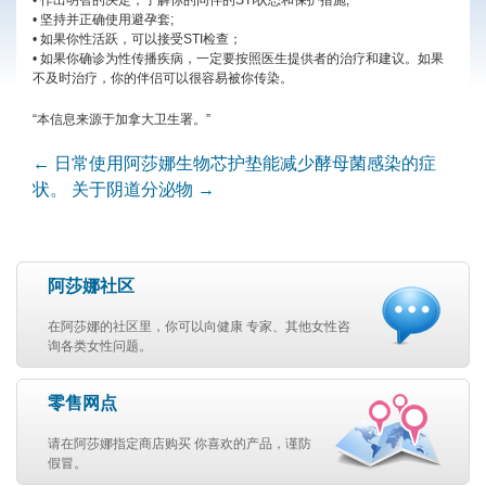
• 作出明智的决定，了解你的同伴的STI状态和保护措施;
• 坚持并正确使用避孕套;
• 如果你性活跃，可以接受STI检查；
• 如果你确诊为性传播疾病，一定要按照医生提供者的治疗和建议。如果
不及时治疗，你的伴侣可以很容易被你传染。
“本信息来源于加拿大卫生署。”
←
日常使用阿莎娜生物芯护垫能减少酵母菌感染的症
Post navigation
状。
关于阴道分泌物
→
阿莎娜社区
在阿莎娜的社区里，你可以向健康 专家、其他女性咨
询各类女性问题。
零售网点
请在阿莎娜指定商店购买 你喜欢的产品，谨防
假冒。