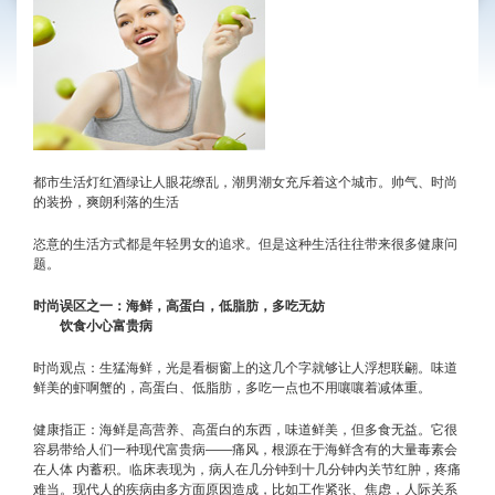
都市生活灯红酒绿让人眼花缭乱，潮男潮女充斥着这个城市。帅气、时尚
的装扮，爽朗利落的生活
恣意的生活方式都是年轻男女的追求。但是这种生活往往带来很多健康问
题。
时尚误区之一：海鲜，高蛋白，低脂肪，多吃无妨
饮食小心富贵病
时尚观点：生猛海鲜，光是看橱窗上的这几个字就够让人浮想联翩。味道
鲜美的虾啊蟹的，高蛋白、低脂肪，多吃一点也不用嚷嚷着减体重。
健康指正：海鲜是高营养、高蛋白的东西，味道鲜美，但多食无益。它很
容易带给人们一种现代富贵病——痛风，根源在于海鲜含有的大量毒素会
在人体 内蓄积。临床表现为，病人在几分钟到十几分钟内关节红肿，疼痛
难当。现代人的疾病由多方面原因造成，比如工作紧张、焦虑，人际关系