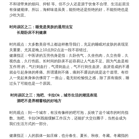
不和谐带来的烦闷、抑郁 等。但不少人还是源于饮食不合理、生活起居没
有保健规律。所以，海鲜味道虽美，能拒绝还是拒绝的好，不能拒绝也是
少吃为宜。
时尚误区之二：睡觉是美肤的通用法宝
长期卧床不利健康
时尚观点：大多数美容书上都这样教导我们，充足的睡眠对皮肤的表现至
关重要。尤其是晚上10点到2点这一段不容错过。
健康指正：中医讲的五劳伤身是指：久卧伤气，久坐伤肉，久立伤骨，久
视伤血，久行伤筋。长时间的卧床不起容易让人气血不足。因为气血是相
互作用 的，气行则血行，气滞则血止，气不行则生血淤。血淤造成的不通
就会引起身体的疼痛。所谓通则不痛，痛则不通说的就是这个道理。有些
人一觉起来身体仿佛背了 一座山，毫无轻松愉悦之感，除了原有痼疾，睡
过头了可能也是一个原因。
时尚误区之三：泡吧、卡拉Ok，城市生活的潮流表现
酒吧不是养精蓄锐的好地方
时尚观点：到一个城市，有没有像样的吧可泡，反映了这个城市的时尚指
数。泡吧、卡拉OK既能缓解工作压力，还能扩大交往圈子，当然会成为
我们生活方式的一部分。
健康指正：人的肌体一如庄稼，也分春生、夏长、秋收、冬藏。冬藏指的