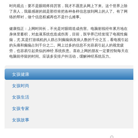
时尚观点：要不是眼睛疼得厉害，我才不愿意从网上下来。这个世界上除
了亲人，我最感谢的就是那些肯把各种各样信息放到网上的人了。有了网
络的帮衬，做个信息权威再也不是什么难事。
健康指正：上网时间长，不光是对眼睛造成伤害。电脑射线经年累月地在
身体里蓄积，对血液系统也造成伤害，目前，医学界已经发现了电视性癫
痫，尤 其是打游戏机的人群占到癫痫病发病人数的千分之五，看电视引起
的头痛和癫痫占到千分之二。网上过多的信息不光容易引起人的视觉疲
劳，也容易引起类似的神经 系统疾患。喜欢上网的朋友一定要控制每天在
电脑前停留的时间。应该多安排户外活动，缓解神经系统压力。
女孩健康
女孩时尚
女孩生活
女孩专家
女孩故事