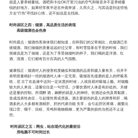
就是人要养精蓄锐。酒吧和卡拉OK厅里污浊的空气和噪音并不是养精蓄
锐的好地方。如果经常夜半还在外面奔波，久而久之，与其说是到这些地
方去“疗伤”寻找好心情，还不如说是去找病。
时尚误区之四：烟酒，高品质生活的表现
高级烟酒也会伤身
时尚观点：烟酒伤害身体我们都知道，但和我们的父辈相比，此烟酒已非
彼烟酒。我们抽烟的质量远远好过父辈，有时雪茄拿在手里的时候，我们
很难说是为了抽烟，还是为了享受抽烟时的样子。我们喝的是洋酒、红
酒、清酒，它们都有百分百高的人气指数。
健康指正：烟酒对人的侵害程度确实和烟酒的品质和摄入量有关，但并不
表明质量稍好一些的烟酒对人体一定无害。吸烟首先侵袭的是人的呼吸系
统，尼 古丁在血液中达到一定浓度的时候，人就容易对吸烟上瘾。对烟瘾
较大的人来说，适量往往是一句空话。少量饮酒对人体是有好处的。关键
还是量的控制。所谓醉 酒，麻醉的就是人的神经。饮酒还会伤及胃黏膜，
造成浅表性炎症，引起慢性胃或溃疡。酒主要损伤的是人的脾胃和肝，喝
酒多的人大多都有酒精肝。肝的代谢功能 失常，会引起肝区疼痛，频繁出
现口苦、咽干、目眩、耳鸣和视物模糊，更为严重的损伤当然还不止这
些。
时尚误区之五：网虫，站在现代化的最前沿
用电脑不可时间过长