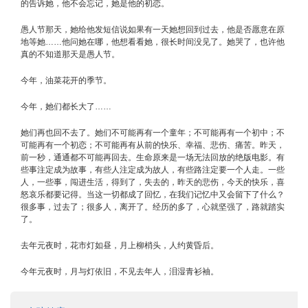
的告诉她，他不会忘记，她是他的初恋。
愚人节那天，她给他发短信说如果有一天她想回到过去，他是否愿意在原
地等她……他问她在哪，他想看看她，很长时间没见了。她哭了，也许他
真的不知道那天是愚人节。
今年，油菜花开的季节。
今年，她们都长大了……
她们再也回不去了。她们不可能再有一个童年；不可能再有一个初中；不
可能再有一个初恋；不可能再有从前的快乐、幸福、悲伤、痛苦。昨天，
前一秒，通通都不可能再回去。生命原来是一场无法回放的绝版电影。有
些事注定成为故事，有些人注定成为故人，有些路注定要一个人走。一些
人，一些事，闯进生活，得到了，失去的，昨天的悲伤，今天的快乐，喜
怒哀乐都要记得。当这一切都成了回忆，在我们记忆中又会留下了什么？
很多事，过去了；很多人，离开了。经历的多了，心就坚强了，路就踏实
了。
去年元夜时，花市灯如昼，月上柳梢头，人约黄昏后。
今年元夜时，月与灯依旧，不见去年人，泪湿青衫袖。