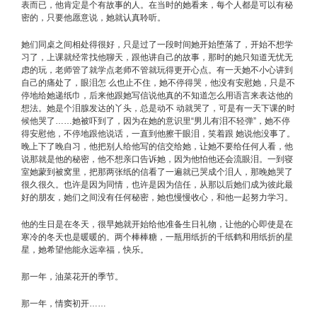
表而已，他肯定是个有故事的人。在当时的她看来，每个人都是可以有秘
密的，只要他愿意说，她就认真聆听。
她们同桌之间相处得很好，只是过了一段时间她开始堕落了，开始不想学
习了，上课就经常找他聊天，跟他讲自己的故事，那时的她只知道无忧无
虑的玩，老师管了就学点老师不管就玩得更开心点。有一天她不小心讲到
自己的痛处了，眼泪怎 么也止不住，她不停得哭，他没有安慰她，只是不
停地给她递纸巾，后来他跟她写信说他真的不知道怎么用语言来表达他的
想法。她是个泪腺发达的丫头，总是动不 动就哭了，可是有一天下课的时
候他哭了……她被吓到了，因为在她的意识里“男儿有泪不轻弹”，她不停
得安慰他，不停地跟他说话，一直到他擦干眼泪，笑着跟 她说他没事了。
晚上下了晚自习，他把别人给他写的信交给她，让她不要给任何人看，他
说那就是他的秘密，他不想亲口告诉她，因为他怕他还会流眼泪。一到寝
室她蒙到被窝里，把那两张纸的信看了一遍就已哭成个泪人，那晚她哭了
很久很久。也许是因为同情，也许是因为信任，从那以后她们成为彼此最
好的朋友，她们之间没有任何秘密，她也慢慢收心，和他一起努力学习。
他的生日是在冬天，很早她就开始给他准备生日礼物，让他的心即使是在
寒冷的冬天也是暖暖的。两个棒棒糖，一瓶用纸折的千纸鹤和用纸折的星
星，她希望他能永远幸福，快乐。
那一年，油菜花开的季节。
那一年，情窦初开……