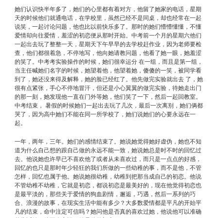
她们认识快半年多了，她们的心里都有着对方，他留了她家的电话，星期
天的时候他们就通电话，在学校里，虽然已经不是同桌，却也经常在一起
说笑，一起讨论问题，他也比以前快乐多了。那时的她们懵懵懂懂，不懂
爱情却向往爱情，羞涩的初恋便从那时开始。中考前一个月的星期六他们
一起出去玩了整整一天，星期天下午早早的去学校赶作业，因为老师要检
查，他们都很着急，不停地写，他向她请教问题，他看了她一眼，她羞涩
的笑了。中考考实验操作的时候，她们很幸运分 在一组，而且是第一组，
当主任喊她们名字的时候，她望着他，他望着她，傻傻的一笑，被同学看
到了，她还没来得及解释，她的脸已经红了。他先做完实验就出去 了，她
很有点紧张，手心不停地冒汗，但还是小心翼翼的做完实验，待她走出门
的那一刻，她发现他一直在门外等她，他们笑了一下，然后一起回教室。
中考结束， 暑假的时候她们一起出去玩了几次，最后一次离别，她们俩都
哭了，因为高中她们不能在同一所学校了，她们说她们的心要永远在一
起。
一年，两年，三年。她们的感情结束了。她说她觉得她好虚伪，她也不知
道为什么自己想的跟自己做的永远不能一致，她说她总是时不时的回忆过
去。他说她也许早已不喜欢他了或者从未喜欢过，而只是一点点的好感，
回忆的也只是那时年少轻狂的我们所做的一些幼稚的事，而不是他，不管
怎样，回忆也属于他。她说她很幼稚，幼稚到把那当成自己的初恋。他说
不管幼稚不幼稚，它就是初恋，都说初恋是最美好的，现在他觉得初恋也
是最平淡的，那些关于爱情的狗血剧情，邂逅，巧遇，然后一系列的巧
合、浪漫的故事，在现实生活中能有多少？大多数爱情都是平凡的开始平
凡的结束，命中注定可信吗？她问他是否真的喜欢过她，他说他可以准确