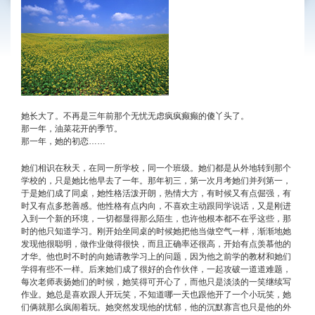
她长大了。不再是三年前那个无忧无虑疯疯癫癫的傻丫头了。
那一年，油菜花开的季节。
那一年，她的初恋……
她们相识在秋天，在同一所学校，同一个班级。她们都是从外地转到那个
学校的，只是她比他早去了一年。那年初三，第一次月考她们并列第一，
于是她们成了同桌，她性格活泼开朗，热情大方，有时候又有点倔强，有
时又有点多愁善感。他性格有点内向，不喜欢主动跟同学说话，又是刚进
入到一个新的环境，一切都显得那么陌生，也许他根本都不在乎这些，那
时的他只知道学习。刚开始坐同桌的时候她把他当做空气一样，渐渐地她
发现他很聪明，做作业做得很快，而且正确率还很高，开始有点羡慕他的
才华。他也时不时的向她请教学习上的问题，因为他之前学的教材和她们
学得有些不一样。后来她们成了很好的合作伙伴，一起攻破一道道难题，
每次老师表扬她们的时候，她笑得可开心了，而他只是淡淡的一笑继续写
作业。她总是喜欢跟人开玩笑，不知道哪一天也跟他开了一个小玩笑，她
们俩就那么疯闹着玩。她突然发现他的忧郁，他的沉默寡言也只是他的外