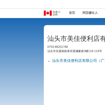
首页
阿莎娜女人
汕头市美佳便利店
0754-88201788
汕头市东厦南路泰安观澜豪庭
3
幢
118-119
号
←
汕头市美佳便利店有限公司（广
Post navigation