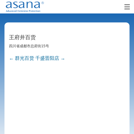
首页
阿莎娜女人
王府井百货
阿莎娜女孩
四川省成都市总府街
15
号
←
群光百货
千盛晋阳店
→
Post navigation
零售网点
时尚生活
社区
FAQ