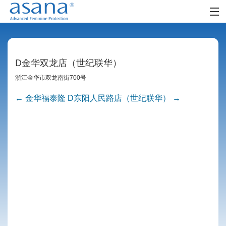
首页
阿莎娜女人
D金华双龙店（世纪联华）
阿莎娜女孩
浙江金华市双龙南街
700
号
←
金华福泰隆
D东阳人民路店（世纪联华）
→
Post navigation
零售网点
时尚生活
社区
FAQ