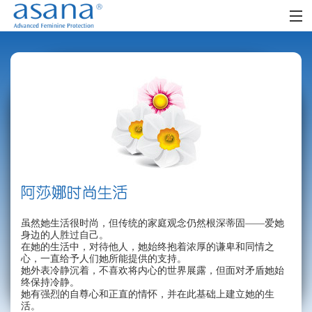
首页
阿莎娜女人
阿莎娜女孩
零售网点
时尚生活
社区
虽然她生活很时尚，但传统的家庭观念仍然根深蒂固——爱她
FAQ
身边的人胜过自己。
在她的生活中，对待他人，她始终抱着浓厚的谦卑和同情之
心，一直给予人们她所能提供的支持。
她外表冷静沉着，不喜欢将内心的世界展露，但面对矛盾她始
终保持冷静。
她有强烈的自尊心和正直的情怀，并在此基础上建立她的生
活。