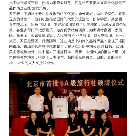
员工做到诚实守信，热情为消费者服务。四是始终要把发展差异化特色产
品作为企业经 营的策略。
多年来，中妇旅十分注意发挥自己的优势，扬长避短，做出了特色。在郑
玉芳的带领下，他们积极推动国际间大型交流活动，如修学团、奖励团、
青年交流团、宗教 访华团、友好演出团等有了明显增加；稳步发展特色项
目。各业务部门严把质量关，做好优势特色项目，如出境考察团、参展
团、商务团、会议奖励团等，入境游的 企业考察团、妇女交流团、和平之
旅团、家庭旅游团、狩猎团等，这些均是中妇旅的品牌产品；重视开拓国
内市场。市场份额占有率越来越大；在认真组织中国公民 赴日韩、欧洲、
美国等地旅游外，集中精力开拓赴日本、澳新、非洲旅游的批发市场，努
力保持领先地位，得到了日本使馆、韩国观光振兴会、日航、泰航等机
构、 企业的大力支持和合作。