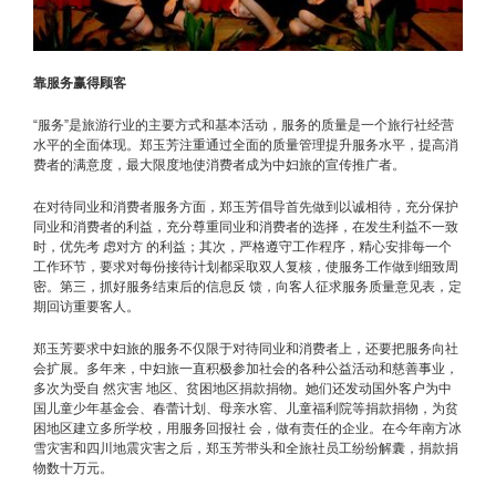
靠服务赢得顾客
“服务”是旅游行业的主要方式和基本活动，服务的质量是一个旅行社经营
水平的全面体现。郑玉芳注重通过全面的质量管理提升服务水平，提高消
费者的满意度，最大限度地使消费者成为中妇旅的宣传推广者。
在对待同业和消费者服务方面，郑玉芳倡导首先做到以诚相待，充分保护
同业和消费者的利益，充分尊重同业和消费者的选择，在发生利益不一致
时，优先考 虑对方 的利益；其次，严格遵守工作程序，精心安排每一个
工作环节，要求对每份接待计划都采取双人复核，使服务工作做到细致周
密。第三，抓好服务结束后的信息反 馈，向客人征求服务质量意见表，定
期回访重要客人。
郑玉芳要求中妇旅的服务不仅限于对待同业和消费者上，还要把服务向社
会扩展。多年来，中妇旅一直积极参加社会的各种公益活动和慈善事业，
多次为受自 然灾害 地区、贫困地区捐款捐物。她们还发动国外客户为中
国儿童少年基金会、春蕾计划、母亲水窖、儿童福利院等捐款捐物，为贫
困地区建立多所学校，用服务回报社 会，做有责任的企业。在今年南方冰
雪灾害和四川地震灾害之后，郑玉芳带头和全旅社员工纷纷解囊，捐款捐
物数十万元。