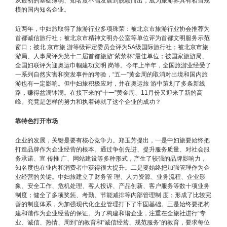
从最初的基础薄弱、知名度不高发展到脱颖而出，成为旅游界具有相当规
模的国内知名企业。
近两年，中妇旅取得了旅游行业多项殊荣：被北京市旅游行业协会推荐为
首都诚信旅行社；被北京市精神文明办公室等单位评为首都文明服务示范
窗口；被北 京市旅 游等级评定委员会评为5A级国际旅行社；被北京市旅
游局、人事局评为第十二届首都旅游“紫禁杯”最佳单位；被国家旅游局、
全国妇联评为迎奥运巾帼建功文明 岗等。今年上半年，全国旅游业经受了
一系列自然灾害和突发事件的考验，“五一”黄金周的取消对出境和国内旅
游也有一定影响。但中妇旅积极应对，并在奥运旅 游中策划了多条新线
路，赚得盆满钵满。在接下来的“十一”黄金周、11月份又迎来了新的高
峰。究竟是怎样的努力和执着铸就了这个企业的成功？
靠特色打开市场
企业的发展，关键是要有核心竞争力。郑玉芳提出，一是中妇旅要始终把
打造品牌作为企业经营的根本。通过争创先进、提升服务质量、对社会服
务承诺、宣 传推 广、网站建设等多种形式，产生了较强的品牌影响力，
知名度也在业内和消费者中获得很大提升。二是要始终把加强管理作为企
业经营的关键。中妇旅建立了财务管 理、人力资源、业务流程、企业形
象、安全工作、危机处理、客人投诉、产品创新、客户服务等数十项业务
制度；健全了多项奖惩、考勤、节能减排等内部管理制 度；形成了比较完
善的制度体系，为加强现代化企业管理打下了牢固基础。三是始终要把构
建和谐作为企业经营的保证。为了构建和谐企业，注重在全旅社进行“专
业、诚信、热情、周到”的教育和“诚信经营、规范服务”的教育，要求每位