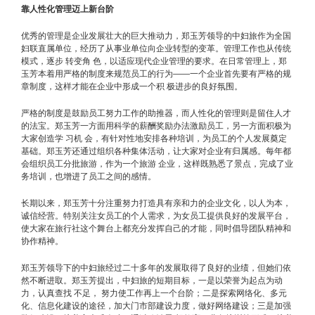
靠人性化管理迈上新台阶
优秀的管理是企业发展壮大的巨大推动力，郑玉芳领导的中妇旅作为全国
妇联直属单位，经历了从事业单位向企业转型的变革。管理工作也从传统
模式，逐步 转变角 色，以适应现代企业管理的要求。在日常管理上，郑
玉芳本着用严格的制度来规范员工的行为——一个企业首先要有严格的规
章制度，这样才能在企业中形成一个积 极进步的良好氛围。
严格的制度是鼓励员工努力工作的助推器，而人性化的管理则是留住人才
的法宝。郑玉芳一方面用科学的薪酬奖励办法激励员工，另一方面积极为
大家创造学 习机 会，有针对性地安排各种培训，为员工的个人发展奠定
基础。郑玉芳还通过组织各种集体活动，让大家对企业有归属感。每年都
会组织员工分批旅游，作为一个旅游 企业，这样既熟悉了景点，完成了业
务培训，也增进了员工之间的感情。
长期以来，郑玉芳十分注重努力打造具有亲和力的企业文化，以人为本，
诚信经营。特别关注女员工的个人需求，为女员工提供良好的发展平台，
使大家在旅行社这个舞台上都充分发挥自己的才能，同时倡导团队精神和
协作精神。
郑玉芳领导下的中妇旅经过二十多年的发展取得了良好的业绩，但她们依
然不断进取。郑玉芳提出，中妇旅的短期目标，一是以荣誉为起点为动
力，认真查找 不足， 努力使工作再上一个台阶；二是探索网络化、多元
化、信息化建设的途径，加大门市部建设力度，做好网络建设；三是加强