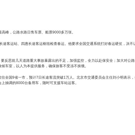
最高峰，公路水路日售车票、船票9000多万张。
坟长途客运站、四惠长途客运枢纽检查春运。他要求全国交通系统打好春运硬仗，决不
，要反思前几天道路重大事故暴露出的不足，加强监控，全力以赴保安全；加大对公路
放候车室，以人为本提供服务，确保旅客不受冻不挨饿。
发往全国9省一市，预计7日长途客流突破1万人。北京市交通委员会主任刘小明表示，
会上抽调的8000台备用车，随时可支援车站运客。