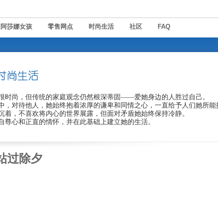
阿莎娜女孩
零售网点
时尚生活
社区
FAQ
很时尚，但传统的家庭观念仍然根深蒂固——爱她身边的人胜过自己。
中，对待他人，她始终抱着浓厚的谦卑和同情之心，一直给予人们她所能
沉着，不喜欢将内心的世界展露，但面对矛盾她始终保持冷静。
自尊心和正直的情怀，并在此基础上建立她的生活。
站过除夕