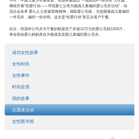
今年，中国儿童少年基金会、恒源祥集团以“一线阳光•一份光明”为主题，
继续开展“恒爱行动——寻找爱心父母为孤残儿童编织爱心毛衣活动”，动
员社会各界 爱心人士发扬雷锋精神，领取爱心毛线，为贫困孤残儿童编织
一件毛衣，编织一份光明。这次是“恒爱行动”第五次落户宁夏。
此次，恒源祥公司共为宁夏妇联提供了价值10万元的爱心毛线1000斤，
将全部由爱心妈妈亲自为孤残及贫困儿童编织爱心毛衣。
成功女性故事
女性时尚
女性事件
时尚应用
我的故事
志愿者活动
女性图书馆