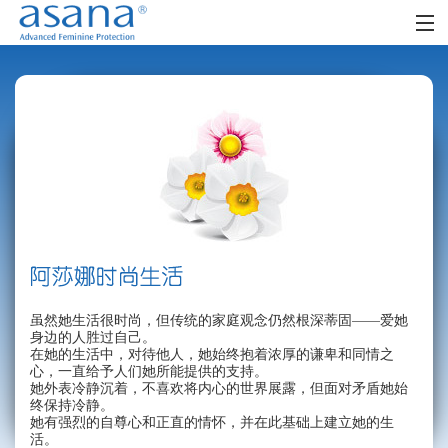
首页
阿莎娜女人
阿莎娜女孩
零售网点
时尚生活
社区
虽然她生活很时尚，但传统的家庭观念仍然根深蒂固——爱她
FAQ
身边的人胜过自己。
在她的生活中，对待他人，她始终抱着浓厚的谦卑和同情之
心，一直给予人们她所能提供的支持。
她外表冷静沉着，不喜欢将内心的世界展露，但面对矛盾她始
终保持冷静。
她有强烈的自尊心和正直的情怀，并在此基础上建立她的生
活。