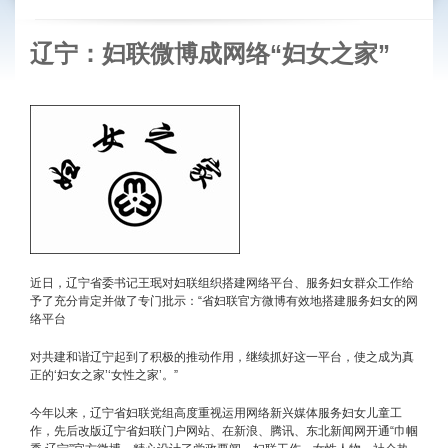
辽宁：妇联微博成网络“妇女之家”
近日，辽宁省委书记王珉对妇联组织搭建网络平台、服务妇女群众工作给
予了充分肯定并做了专门批示：“省妇联官方微博有效地搭建服务妇女的网
络平台
对共建和谐辽宁起到了积极的推动作用，继续抓好这一平台，使之成为真
正的‘妇女之家’‘女性之家’。”
今年以来，辽宁省妇联党组高度重视运用网络新兴媒体服务妇女儿童工
作，先后改版辽宁省妇联门户网站、在新浪、腾讯、东北新闻网开通“巾帼