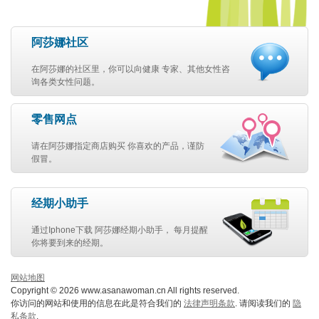
阿莎娜社区
在阿莎娜的社区里，你可以向健康 专家、其他女性咨
询各类女性问题。
零售网点
请在阿莎娜指定商店购买 你喜欢的产品，谨防
假冒。
经期小助手
通过Iphone下载 阿莎娜经期小助手， 每月提醒
你将要到来的经期。
网站地图
Copyright © 2026 www.asanawoman.cn All rights reserved.
你访问的网站和使用的信息在此是符合我们的
法律声明条款
. 请阅读我们的
隐
私条款
.