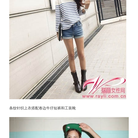
条纹针织上衣搭配卷边牛仔短裤和工装靴