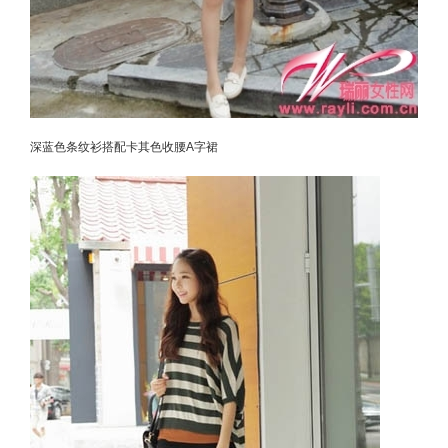
深蓝色条纹衫搭配卡其色收腰A字裙