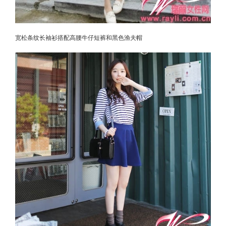
宽松条纹长袖衫搭配高腰牛仔短裤和黑色渔夫帽