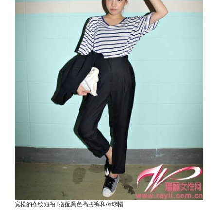
宽松的条纹短袖T搭配黑色高腰裤和棒球帽