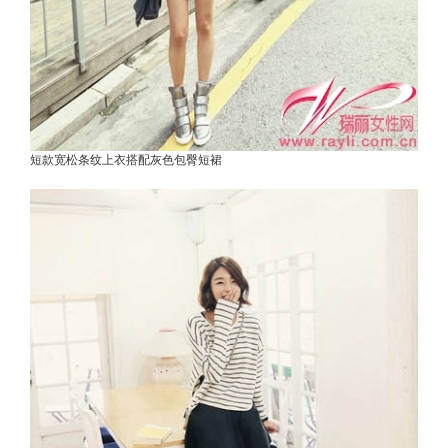
短款宽松条纹上衣搭配灰色包臀短裙