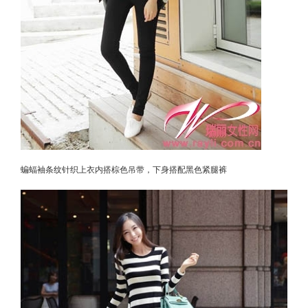
蝙蝠袖条纹针织上衣内搭棕色吊带，下身搭配黑色紧腿裤