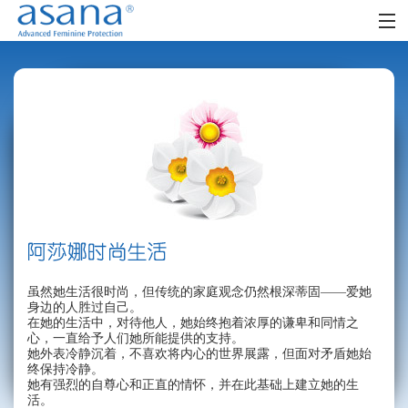
首页
阿莎娜女人
阿莎娜女孩
零售网点
时尚生活
社区
虽然她生活很时尚，但传统的家庭观念仍然根深蒂固——爱她
FAQ
身边的人胜过自己。
在她的生活中，对待他人，她始终抱着浓厚的谦卑和同情之
心，一直给予人们她所能提供的支持。
她外表冷静沉着，不喜欢将内心的世界展露，但面对矛盾她始
终保持冷静。
她有强烈的自尊心和正直的情怀，并在此基础上建立她的生
活。