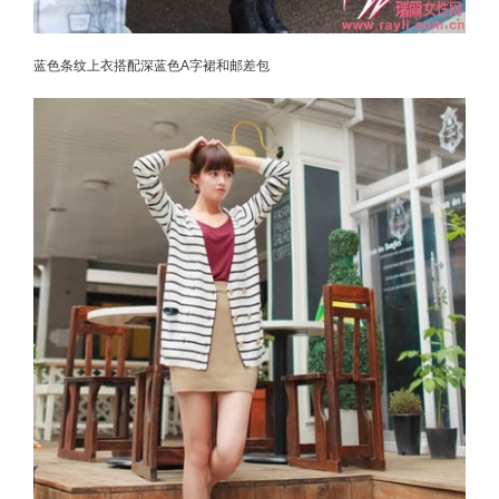
蓝色条纹上衣搭配深蓝色A字裙和邮差包