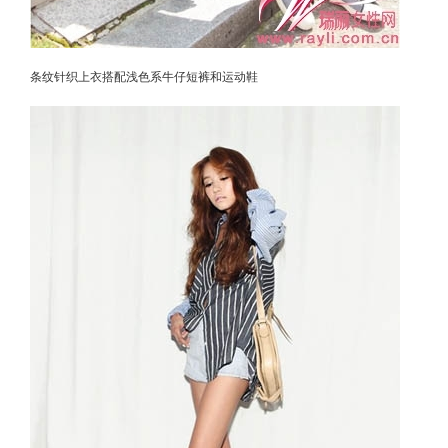
条纹针织上衣搭配浅色系牛仔短裤和运动鞋