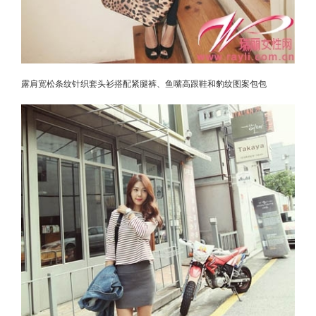
露肩宽松条纹针织套头衫搭配紧腿裤、鱼嘴高跟鞋和豹纹图案包包