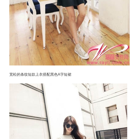
宽松的条纹短款上衣搭配黑色A字短裙