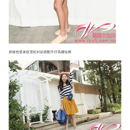
拼接色竖条纹宽松衬衫搭配牛仔高腰短裤