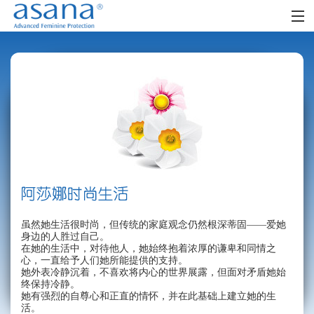
首页
阿莎娜女人
阿莎娜女孩
零售网点
时尚生活
社区
虽然她生活很时尚，但传统的家庭观念仍然根深蒂固——爱她
FAQ
身边的人胜过自己。
在她的生活中，对待他人，她始终抱着浓厚的谦卑和同情之
心，一直给予人们她所能提供的支持。
她外表冷静沉着，不喜欢将内心的世界展露，但面对矛盾她始
终保持冷静。
她有强烈的自尊心和正直的情怀，并在此基础上建立她的生
活。