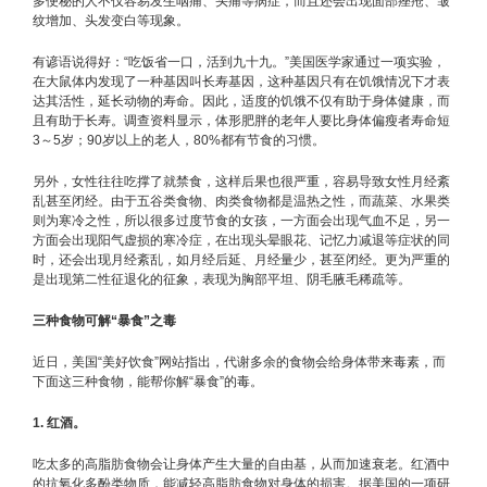
多便秘的人不仅容易发生咽痛、头痛等病症，而且还会出现面部痤疮、皱
纹增加、头发变白等现象。
有谚语说得好：“吃饭省一口，活到九十九。”美国医学家通过一项实验，
在大鼠体内发现了一种基因叫长寿基因，这种基因只有在饥饿情况下才表
达其活性，延长动物的寿命。因此，适度的饥饿不仅有助于身体健康，而
且有助于长寿。调查资料显示，体形肥胖的老年人要比身体偏瘦者寿命短
3～5岁；90岁以上的老人，80%都有节食的习惯。
另外，女性往往吃撑了就禁食，这样后果也很严重，容易导致女性月经紊
乱甚至闭经。由于五谷类食物、肉类食物都是温热之性，而蔬菜、水果类
则为寒冷之性，所以很多过度节食的女孩，一方面会出现气血不足，另一
方面会出现阳气虚损的寒冷症，在出现头晕眼花、记忆力减退等症状的同
时，还会出现月经紊乱，如月经后延、月经量少，甚至闭经。更为严重的
是出现第二性征退化的征象，表现为胸部平坦、阴毛腋毛稀疏等。
三种食物可解“暴食”之毒
近日，美国“美好饮食”网站指出，代谢多余的食物会给身体带来毒素，而
下面这三种食物，能帮你解“暴食”的毒。
1. 红酒。
吃太多的高脂肪食物会让身体产生大量的自由基，从而加速衰老。红酒中
的抗氧化多酚类物质，能减轻高脂肪食物对身体的损害。据美国的一项研