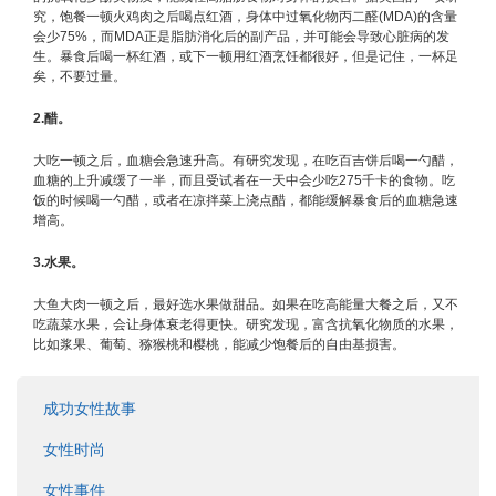
究，饱餐一顿火鸡肉之后喝点红酒，身体中过氧化物丙二醛(MDA)的含量
会少75%，而MDA正是脂肪消化后的副产品，并可能会导致心脏病的发
生。暴食后喝一杯红酒，或下一顿用红酒烹饪都很好，但是记住，一杯足
矣，不要过量。
2.醋。
大吃一顿之后，血糖会急速升高。有研究发现，在吃百吉饼后喝一勺醋，
血糖的上升减缓了一半，而且受试者在一天中会少吃275千卡的食物。吃
饭的时候喝一勺醋，或者在凉拌菜上浇点醋，都能缓解暴食后的血糖急速
增高。
3.水果。
大鱼大肉一顿之后，最好选水果做甜品。如果在吃高能量大餐之后，又不
吃蔬菜水果，会让身体衰老得更快。研究发现，富含抗氧化物质的水果，
比如浆果、葡萄、猕猴桃和樱桃，能减少饱餐后的自由基损害。
成功女性故事
女性时尚
女性事件